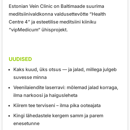
Estonian Vein Clinic on Baltimaade suurima
meditsiinivaldkonna valdusettevõtte
“Health
Centre 4”
ja esteetilise meditsiini kiiniku
“vipMedicum“
ühisprojekt.
UUDISED
Kaks kuud, üks otsus — ja jalad, millega julgeb
suvesse minna
Veenilaiendite laserravi: mõlemad jalad korraga,
ilma narkoosi ja haigusleheta
Kiirem tee terviseni – ilma pika ooteajata
Kingi lähedastele kergem samm ja parem
enesetunne