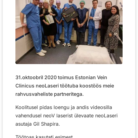
31.oktoobril 2020 toimus Estonian Vein
Clinicus neoLaseri töötuba koostöös meie
rahvusvaheliste partneritega.
Koolitusel pidas loengu ja andis videosilla
vahendusel neoV laserist ülevaate neoLaseri
asutaja Gil Shapira.
Töötoas kasutati esimest