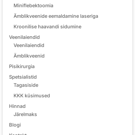
Miniflebektoomia
Ämblikveenide eemaldamine laseriga
Kroonilise haavandi sidumine
Veenilaiendid
Veenilaiendid
Ämblikveenid
Pisikirurgia
Spetsialistid
Tagasiside
KKK küsimused
Hinnad
Järelmaks
Blogi