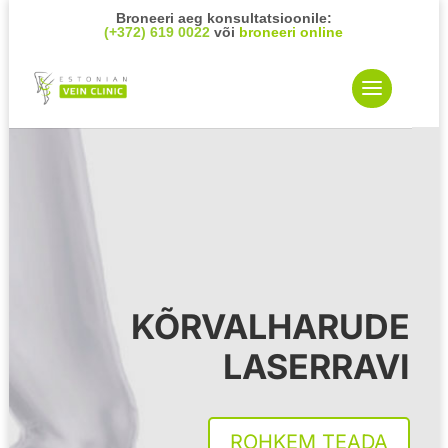
Broneeri aeg konsultatsioonile:
(+372) 619 0022
või
broneeri online
KÕRVALHARUDE
LASERRAVI
ROHKEM TEADA