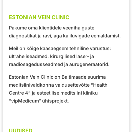
ESTONIAN VEIN CLINIC
Pakume oma klientidele veenihaiguste
diagnostikat ja ravi, aga ka iluvigade eemaldamist.
Meil on kõige kaasaegsem tehniline varustus:
ultraheliseadmed, kirurgilised laser- ja
raadiosagedusseadmed ja aurugeneraatorid.
Estonian Vein Clinic on Baltimaade suurima
meditsiinivaldkonna valdusettevõtte
“Health
Centre 4”
ja esteetilise meditsiini kiiniku
“vipMedicum“
ühisprojekt.
UUDISED