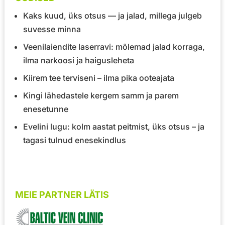
Kaks kuud, üks otsus — ja jalad, millega julgeb
suvesse minna
Veenilaiendite laserravi: mõlemad jalad korraga,
ilma narkoosi ja haigusleheta
Kiirem tee terviseni – ilma pika ooteajata
Kingi lähedastele kergem samm ja parem
enesetunne
Evelini lugu: kolm aastat peitmist, üks otsus – ja
tagasi tulnud enesekindlus
MEIE PARTNER LÄTIS