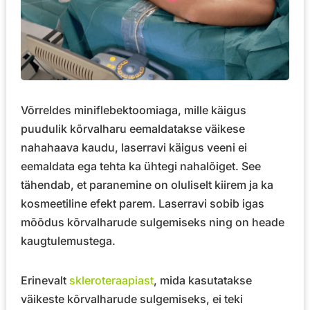
Võrreldes miniflebektoomiaga, mille käigus
puudulik kõrvalharu eemaldatakse väikese
nahahaava kaudu, laserravi käigus veeni ei
eemaldata ega tehta ka ühtegi nahalõiget. See
tähendab, et paranemine on oluliselt kiirem ja ka
kosmeetiline efekt parem. Laserravi sobib igas
mõõdus kõrvalharude sulgemiseks ning on heade
kaugtulemustega.
Erinevalt
skleroteraapiast
, mida kasutatakse
väikeste kõrvalharude sulgemiseks, ei teki