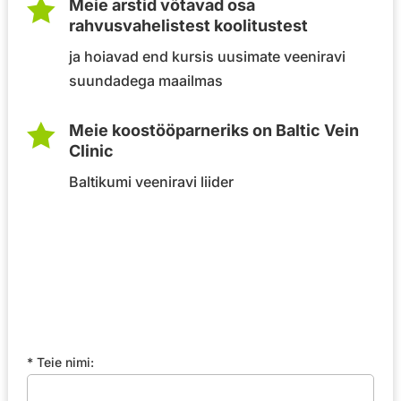

Meie arstid võtavad osa
rahvusvahelistest koolitustest
ja hoiavad end kursis uusimate veeniravi
suundadega maailmas

Meie koostööparneriks on Baltic Vein
Clinic
Baltikumi veeniravi liider
* Teie nimi: