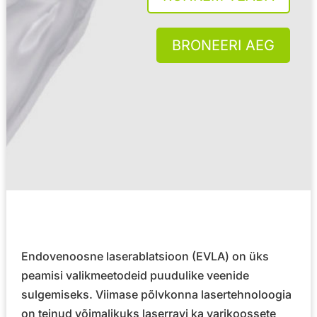
BRONEERI AEG
Endovenoosne laserablatsioon (EVLA) on üks
peamisi valikmeetodeid puudulike veenide
sulgemiseks. Viimase põlvkonna lasertehnoloogia
on teinud võimalikuks laserravi ka varikoossete