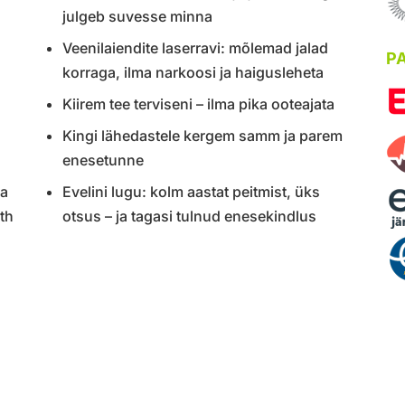
julgeb suvesse minna
Veenilaiendite laserravi: mõlemad jalad
P
korraga, ilma narkoosi ja haigusleheta
Kiirem tee terviseni – ilma pika ooteajata
Kingi lähedastele kergem samm ja parem
enesetunne
ma
Evelini lugu: kolm aastat peitmist, üks
th
otsus – ja tagasi tulnud enesekindlus