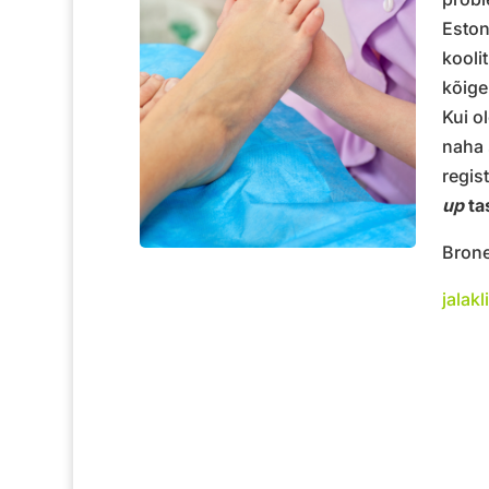
Eston
kooli
kõige
Kui o
naha 
regis
up
ta
Brone
jalakl