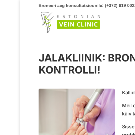
Broneeri aeg konsultatsioonile: (+372) 619 002
JALAKLIINIK: BRO
KONTROLLI!
Kalli
Meil 
käivi
Sisse
probl