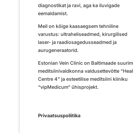
diagnostikat ja ravi, aga ka iluvigade
eemaldamist.
Meil on kõige kaasaegsem tehniline
varustus: ultraheliseadmed, kirurgilised
laser- ja raadiosagedusseadmed ja
aurugeneraatorid.
Estonian Vein Clinic on Baltimaade suuri
meditsiinivaldkonna valdusettevõtte
“Heal
Centre 4”
ja esteetilise meditsiini kiiniku
“vipMedicum“
ühisprojekt.
Privaatsuspoliitika