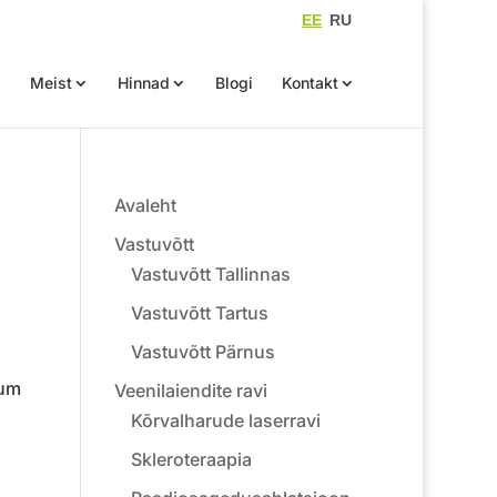
EE
RU
a
Meist
Hinnad
Blogi
Kontakt
Avaleht
Vastuvõtt
Vastuvõtt Tallinnas
Vastuvõtt Tartus
Vastuvõtt Pärnus
cum
Veenilaiendite ravi
Kõrvalharude laserravi
Skleroteraapia