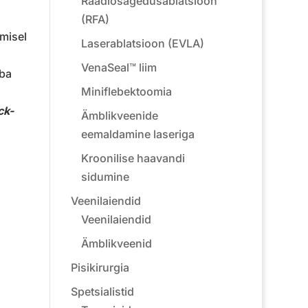
Raadiosagedusablatsioon
(RFA)
emisel
Laserablatsioon (EVLA)
VenaSeal™ liim
aba
Miniflebektoomia
ck-
Ämblikveenide
eemaldamine laseriga
Kroonilise haavandi
sidumine
Veenilaiendid
Veenilaiendid
Ämblikveenid
Pisikirurgia
Spetsialistid