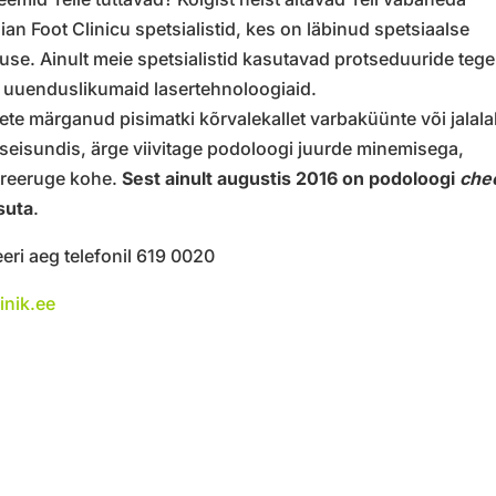
ian Foot Clinicu spetsialistid, kes on läbinud spetsiaalse
tuse. Ainult meie spetsialistid kasutavad protseduuride teg
 uuenduslikumaid lasertehnoloogiaid.
lete märganud pisimatki kõrvalekallet varbaküünte või jalal
seisundis, ärge viivitage podoloogi juurde minemisega,
treeruge kohe.
Sest ainult augustis 2016 on podoloogi
che
suta
.
eri aeg telefonil 619 0020
iinik.ee