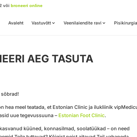
2 või
broneeri online
Avaleht
Vastuvõtt
Veenilaiendite ravi
Pisikirurgi
NEERI AEG TASUTA
d sõbrad!
on hea meel teatada, et Estonian Clinic ja ilukliinik vipMedi
tasid uue tegevussuuna –
Estonian Foot Clinic
.
kasvanud küüned, konnasilmad, soolatüükad – on need
eemid Teile tuttavad? Kõigist neist aitavad Teil vabaneda