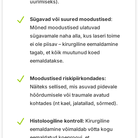
uurimiseks).
N
Sügavad või suured moodustised
:
Mõned moodustised ulatuvad
sügavamale naha alla, kus laseri toime
ei ole piisav – kirurgiline eemaldamine
tagab, et kõik muutunud koed
eemaldatakse.
N
Moodustised riskipiirkondades:
Näiteks sellised, mis asuvad pidevale
hõõrdumisele või traumale avatud
kohtades (nt kael, jalatallad, sõrmed).
N
Histoloogiline kontroll:
Kirurgiline
eemaldamine võimaldab võtta kogu
eemaldatud koeproovi, et