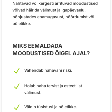
Nähtavad või kergesti ärrituvad moodustised
võivad häirida välimust ja igapäevaelu,
põhjustades ebamugavust, hõõrdumist või
põletikke.
MIKS EEMALDADA
MOODUSTISED ÕIGEL AJAL?
N
Vähendab nahavähi riski.
N
Hoiab naha tervist ja esteetilist
välimust.
N
Väldib tüsistusi ja põletikke.