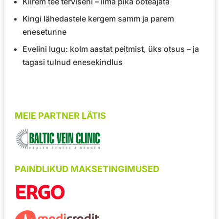
Kiirem tee terviseni – ilma pika ooteajata
Kingi lähedastele kergem samm ja parem
enesetunne
Evelini lugu: kolm aastat peitmist, üks otsus – ja
tagasi tulnud enesekindlus
MEIE PARTNER LÄTIS
PAINDLIKUD MAKSETINGIMUSED