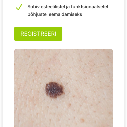
N
Sobiv esteetilistel ja funktsionaalsetel
põhjustel eemaldamiseks
REGISTREERI