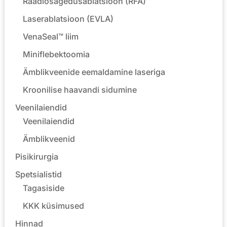
Raadiosagedusablatsioon (RFA)
Laserablatsioon (EVLA)
VenaSeal™ liim
Miniflebektoomia
Ämblikveenide eemaldamine laseriga
Kroonilise haavandi sidumine
Veenilaiendid
Veenilaiendid
Ämblikveenid
Pisikirurgia
Spetsialistid
Tagasiside
KKK küsimused
Hinnad