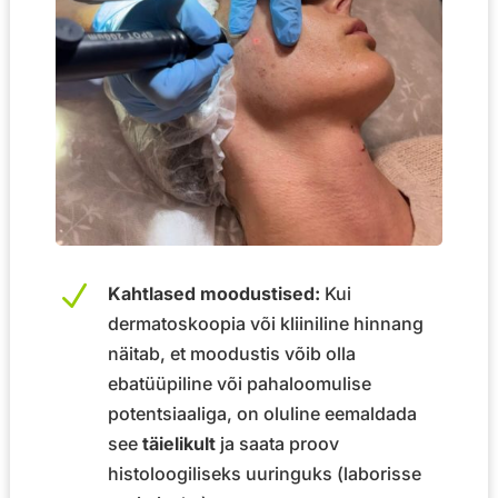
N
Kahtlased moodustised:
Kui
dermatoskoopia või kliiniline hinnang
näitab, et moodustis võib olla
ebatüüpiline või pahaloomulise
potentsiaaliga, on oluline eemaldada
see
täielikult
ja saata proov
histoloogiliseks uuringuks (laborisse