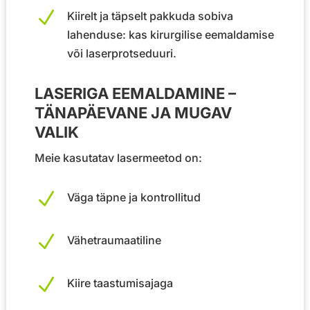
N
Kiirelt ja täpselt pakkuda sobiva
lahenduse: kas kirurgilise eemaldamise
või laserprotseduuri.
LASERIGA EEMALDAMINE –
TÄNAPÄEVANE JA MUGAV
VALIK
Meie kasutatav lasermeetod on:
N
Väga täpne ja kontrollitud
N
Vähetraumaatiline
N
Kiire taastumisajaga