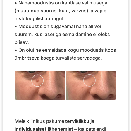
• Nahamoodustis on kahtlase välimusega
(muutunud suurus, kuju, värvus) ja vajab
histoloogilist uuringut.
• Moodustis on sügavamal naha all või
suurem, kus laseriga eemaldamine ei oleks
piisav.
• On oluline eemaldada kogu moodustis koos
ümbritseva koega turvaliste servadega.
Meie kliinikus pakume
terviklikku ja
individuaalset lähenemist
– iga patsiendi