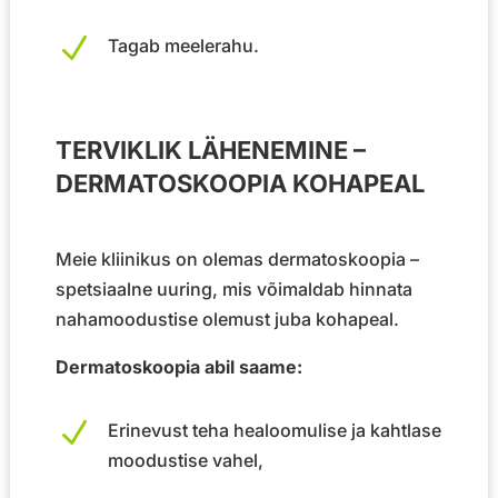
N
Tagab meelerahu.
TERVIKLIK LÄHENEMINE –
DERMATOSKOOPIA KOHAPEAL
Meie kliinikus on olemas dermatoskoopia –
spetsiaalne uuring, mis võimaldab hinnata
nahamoodustise olemust juba kohapeal.
Dermatoskoopia abil saame:
N
Erinevust teha healoomulise ja kahtlase
moodustise vahel,