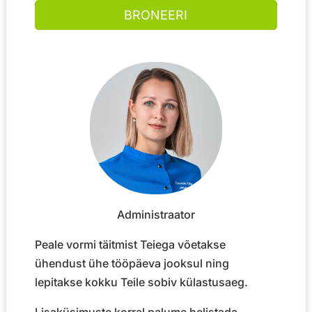
Administraator
Peale vormi täitmist Teiega võetakse
ühendust ühe tööpäeva jooksul ning
lepitakse kokku Teile sobiv külastusaeg.
Lisaküsimuste korral palume helistada