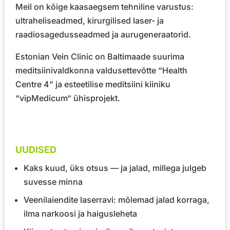
Meil on kõige kaasaegsem tehniline varustus:
ultraheliseadmed, kirurgilised laser- ja
raadiosagedusseadmed ja aurugeneraatorid.
Estonian Vein Clinic on Baltimaade suurima
meditsiinivaldkonna valdusettevõtte
“Health
Centre 4”
ja esteetilise meditsiini kiiniku
“vipMedicum“
ühisprojekt.
UUDISED
Kaks kuud, üks otsus — ja jalad, millega julgeb
suvesse minna
Veenilaiendite laserravi: mõlemad jalad korraga,
ilma narkoosi ja haigusleheta