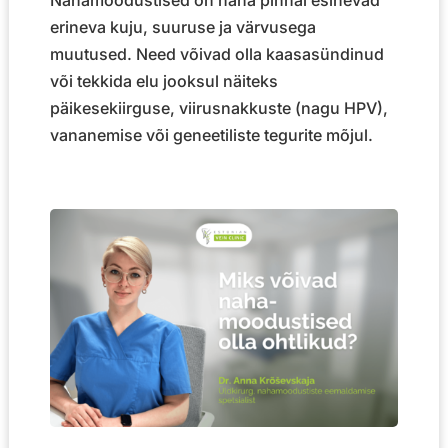
Nahamoodustised on naha pinnal esinevad
erineva kuju, suuruse ja värvusega
muutused. Need võivad olla kaasasündinud
või tekkida elu jooksul näiteks
päikesekiirguse, viirusnakkuste (nagu HPV),
vananemise või geneetiliste tegurite mõjul.