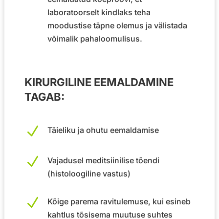
laboratoorselt kindlaks teha
moodustise täpne olemus ja välistada
võimalik pahaloomulisus.
KIRURGILINE EEMALDAMINE
TAGAB:
N
Täieliku ja ohutu eemaldamise
N
Vajadusel meditsiinilise tõendi
(histoloogiline vastus)
N
Kõige parema ravitulemuse, kui esineb
kahtlus tõsisema muutuse suhtes