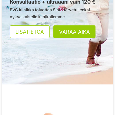
Konsultaatio + ultraääni vain 120 €
EVC klinikka toivottaa Sinut tervetulleeksi
nykyaikaiselle klinikallemme
LISÄTIETOA
VARAA AIKA