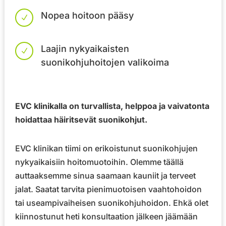
Nopea hoitoon pääsy
N
Laajin nykyaikaisten
N
suonikohjuhoitojen valikoima
EVC klinikalla on turvallista, helppoa ja vaivatonta
hoidattaa häiritsevät suonikohjut.
EVC klinikan tiimi on erikoistunut suonikohjujen
nykyaikaisiin hoitomuotoihin. Olemme täällä
auttaaksemme sinua saamaan kauniit ja terveet
jalat. Saatat tarvita pienimuotoisen vaahtohoidon
tai useampivaiheisen suonikohjuhoidon. Ehkä olet
kiinnostunut heti konsultaation jälkeen jäämään