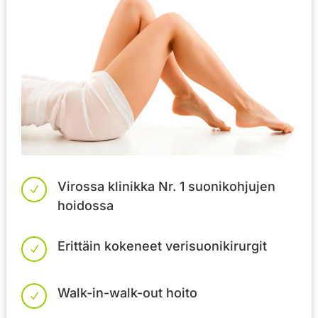
Virossa klinikka Nr. 1 suonikohjujen
N
hoidossa
Erittäin kokeneet verisuonikirurgit
N
Walk-in-walk-out hoito
N