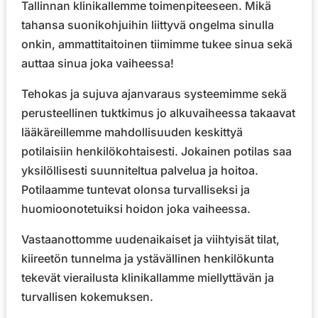
Tallinnan klinikallemme toimenpiteeseen. Mikä
tahansa suonikohjuihin liittyvä ongelma sinulla
onkin, ammattitaitoinen tiimimme tukee sinua sekä
auttaa sinua joka vaiheessa!
Tehokas ja sujuva ajanvaraus systeemimme sekä
perusteellinen tuktkimus jo alkuvaiheessa takaavat
lääkäreillemme mahdollisuuden keskittyä
potilaisiin henkilökohtaisesti. Jokainen potilas saa
yksilöllisesti suunniteltua palvelua ja hoitoa.
Potilaamme tuntevat olonsa turvalliseksi ja
huomioonotetuiksi hoidon joka vaiheessa.
Vastaanottomme uudenaikaiset ja viihtyisät tilat,
kiireetön tunnelma ja ystävällinen henkilökunta
tekevät vierailusta klinikallamme miellyttävän ja
turvallisen kokemuksen.